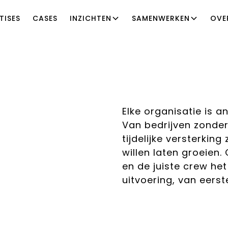
TISES
CASES
INZICHTEN
SAMENWERKEN
OVE
Elke organisatie is a
Van bedrijven zonder
tijdelijke versterkin
willen laten groeien
en de juiste crew het
uitvoering, van eerst