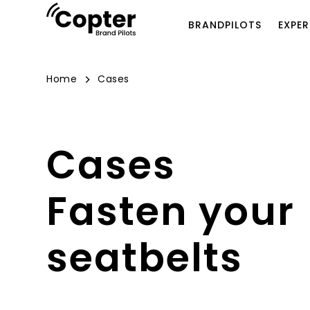
BRANDPILOTS
EXPER
Home
Cases
Cases
Fasten your
seatbelts