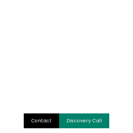
 voor jouw eigen 
vlucht?
 met ons op en ontdek hoe we samen jouw v
versterken!
Contact
Discovery Call