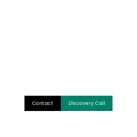
Klaar voor jouw
eigen Copter
vlucht?
Neem contact met ons op en ontdek
hoe we samen jouw verhaal kunnen
versterken!
Contact
Discovery Call