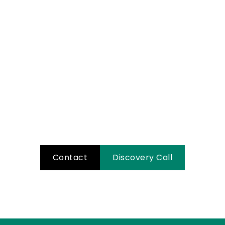
Klaar voor jouw
eigen Copter
vlucht?
Neem contact met ons op en ontdek
hoe we samen jouw verhaal kunnen
versterken!
Contact
Discovery Call