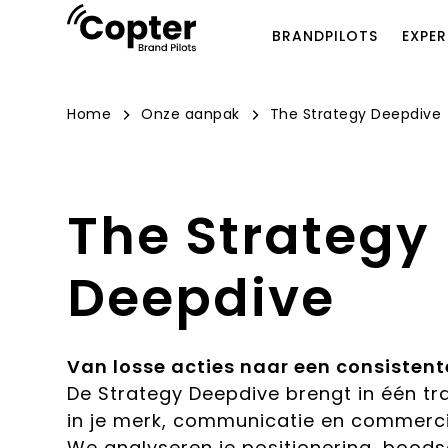
BRANDPILOTS
EXPER
Home
Onze aanpak
The Strategy Deepdive
The Strategy
Deepdive
Van losse acties naar een consistent
De Strategy Deepdive brengt in één tra
in je merk, communicatie en commerci
We analyseren je positionering, bood