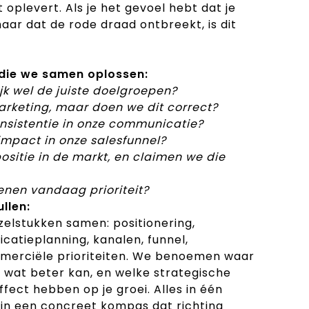
plevert. Als je het gevoel hebt dat je
maar dat de rode draad ontbreekt, is dit
die we samen oplossen:
jk wel de juiste doelgroepen?
arketing, maar doen we dit correct?
sistentie in onze communicatie?
impact in onze salesfunnel?
ositie in de markt, en claimen we die
enen vandaag prioriteit?
ullen:
elstukken samen: positionering,
atieplanning, kanalen, funnel,
merciële prioriteiten. We benoemen waar
t, wat beter kan, en welke strategische
fect hebben op je groei. Alles in één
 in een concreet kompas dat richting