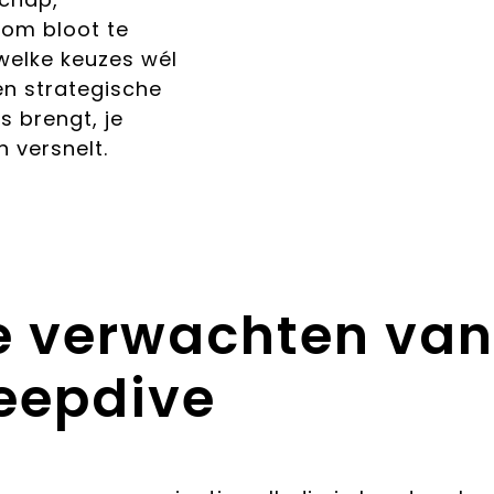
 om bloot te
welke keuzes wél
en strategische
s brengt, je
n versnelt.
e verwachten van
eepdive