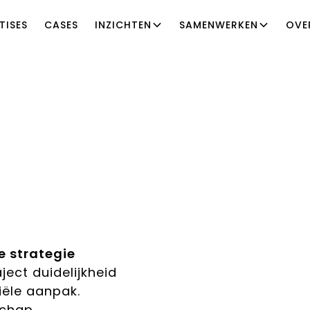
TISES
CASES
INZICHTEN
SAMENWERKEN
OVE
e strategie
ject duidelijkheid
ële aanpak.
schap,