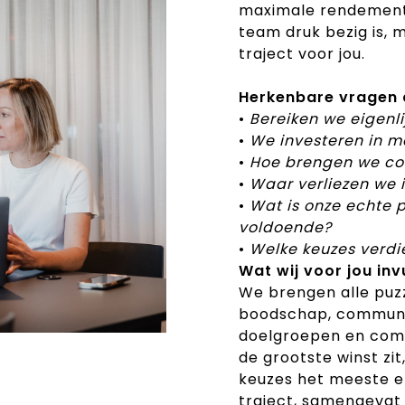
maximale rendement o
team druk bezig is, 
traject voor jou.
Herkenbare vragen 
•
Bereiken we eigenli
•
We investeren in m
•
Hoe brengen we con
•
Waar verliezen we 
•
Wat is onze echte p
voldoende?
•
Welke keuzes verdi
Wat wij voor jou inv
We brengen alle puzz
boodschap, communic
doelgroepen en com
de grootste winst zi
keuzes het meeste ef
traject, samengevat