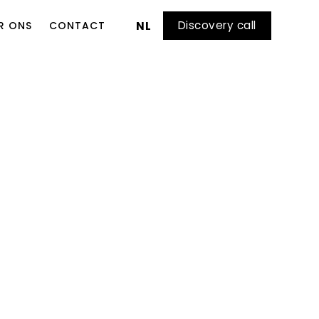
Discovery call
R ONS
CONTACT
NL