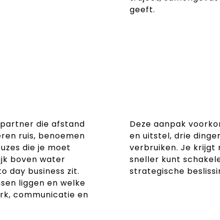
geeft.
gpartner die afstand
Deze aanpak voorkom
neren ruis, benoemen
en uitstel, drie ding
euzes die je moet
verbruiken. Je krijgt 
lijk boven water
sneller kunt schakel
 day business zit.
strategische besliss
nsen liggen en welke
rk, communicatie en